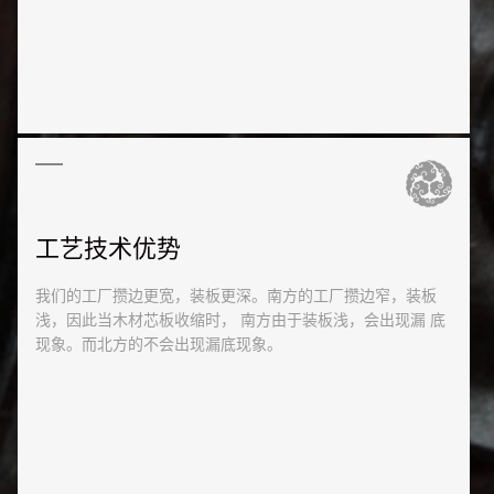
工艺技术优势
我们的工厂攒边更宽，装板更深。南方的工厂攒边窄，装板
浅，因此当木材芯板收缩时， 南方由于装板浅，会出现漏 底
现象。而北方的不会出现漏底现象。